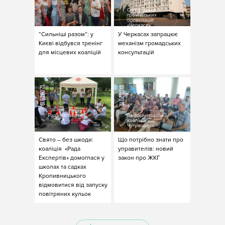
Об’єднання
громадських
організацій
«Черкаси»
“Сильніші разом”: у
У Черкасах запрацює
Києві відбувся тренінг
механізм громадських
для місцевих коаліцій
консультацій
12.06.2019
10.06.2019
Рада експертів
Реформаторська
коаліція
Чугуївщини
Свято – без шкоди:
Що потрібно знати про
коаліція «Рада
управителів: новий
Експертів» домоглася у
закон про ЖКГ
школах та садках
Кропивницького
відмовитися від запуску
повітряних кульок