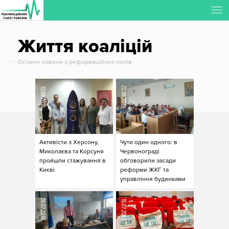
Регіональна Співпраця РПР
Життя коалiцiй
Останнi новини з реформацiйних полiв
22.08.2019
13.09.2019
Активісти з Херсону,
Чути один одного: в
Миколаєва та Корсуня
Червонограді
пройшли стажування в
обговорили засади
Києві
реформи ЖКГ та
управління будинками
26.07.2019
15.07.2019