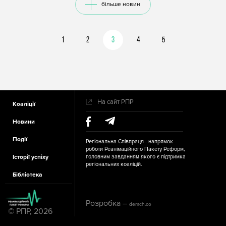
бiльше новин
1
2
3
4
5
Додаткове
На сайт РПР
Коаліції
меню в
футері
Новини
Події
Регіональна Співпраця - напрямок
роботи Реанімаційного Пакету Реформ,
Історії успіху
головним завданням якого є підтримка
регіональних коаліцій.
Бібліотека
Розробка –
demch.co
© РПР, 2026