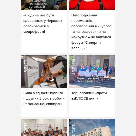
Об’єднання
громадських
організацій
«Черкаси»
«Людина має бути
Нагородження
здоровою»: у Черкасах
переможців,
розбиралися в
обговорення минулого
медреформі
та напрацювання на
майбутнє – як відбувся
форум “Синергія
Коаліцій”
03.07.2019
15.07.2019
Тернопільський
Центр Реформ
Сила в єдності: підбито
Тернополяни «проти
підсумки 2 років роботи
заКЛЮЄВання»
Регіональної співпраці
24.06.2019
18.06.2019