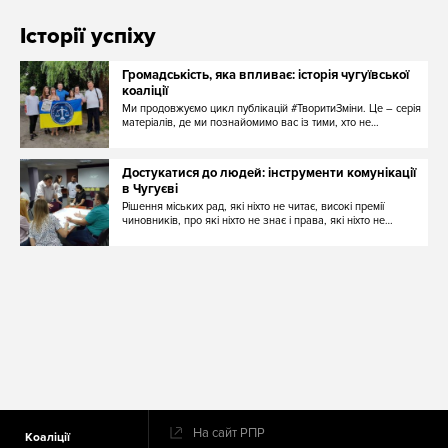
Історії успіху
Громадськість, яка впливає: історія чугуївської
коаліції
Ми продовжуємо цикл публікацій #ТворитиЗміни. Це – серія
матеріалів, де ми познайомимо вас із тими, хто не…
Достукатися до людей: інструменти комунікації
в Чугуєві
Рішення міських рад, які ніхто не читає, високі премії
чиновників, про які ніхто не знає і права, які ніхто не…
Додаткове
На сайт РПР
Коаліції
меню в