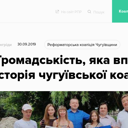
Гол
Коал
На сайт РПР
Пошук
30.09.2019
нгріди
Реформаторська коаліція Чугуївщини
Громадськість, яка в
історія чугуївської коа