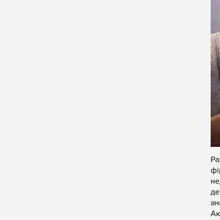
Ра
фі
не
де
ан
Ак