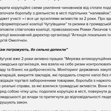
крити корупційні схеми ухиляння чиновників від сплати пода
зпочати боротьбу з діяльністю в місті підпільних “наливайок”
джет участі
–
і все це зусиллями активістів за 2 роки. Про з
еформаторської коаліції Чугуївщини” та ризики в громадській
зповіли співголова коаліції, правозахисник Роман Лихачов т
аліції виконавчий директор організації “Агенція локальних ін
ргій Омелічкін.
ам погрожують, бо сильно допекли”
Чугуєві вже 2 роки активно працює “Мережа антикорупційни
омадська організація, яка взяла на себе ризик контролюват
аду та бізнес на доброчесність. Моніторинг державних закупі
кларацій, викриття закладів, які продають спиртні напої без л
квідація торгівлі забороненими товарами, боротьба з наркот
 реальні справи, за які взялися громадські активісти. Вони 
ред собою чітку ціль: подолати корупцію в місті, повернути д
омадськості до влади та притягнути до відповідальності люде
рушують закон.