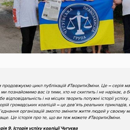
 продовжуємо цикл публікацій #ТворитиЗміни. Це
–
серія ма
 ми познайомимо вас із тими, хто не скиглить і не нарікає, а 
бе відповідальність і на місцях творить потужні історії успіху.
торій громадських коаліцій
–
це дев’ять реальних прикладів, 
’єднання організацій змогло змінити життя людей у своєму мі
аще. Це історія про те, що ви теж можете #ТворитиЗміни.
рія 9. Історія успіху коаліції Чугуєва