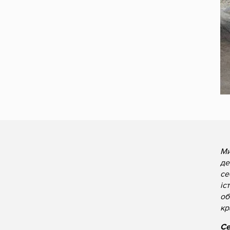
Ми
де
се
іс
об
кр
Се