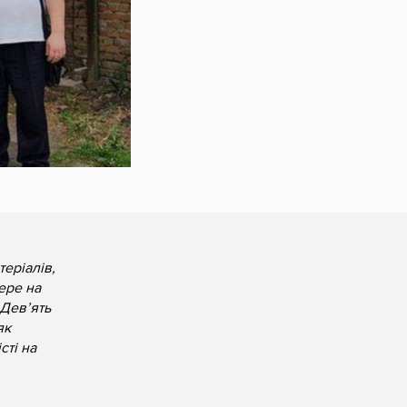
теріалів,
бере на
 Дев’ять
як
сті на