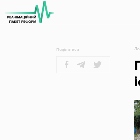
Регіональна
Співпраця
РПР
Ло
Поділитися