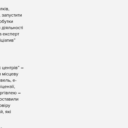
тків,
, запустити
добутки
 діяльності
а експерт
іціатив”
х центрів”
–
и місцеву
вель, е-
іцензії,
оргівлею
–
поставили
овіру
й, які