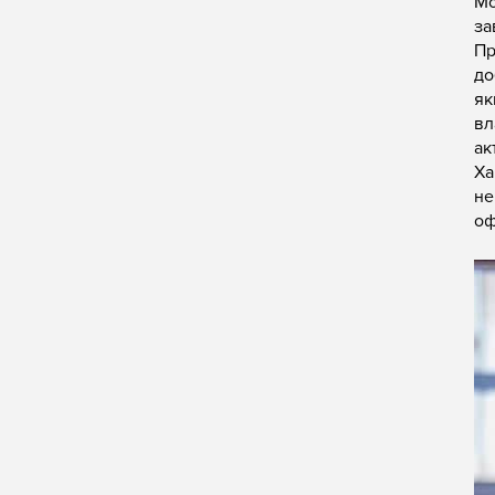
Мо
за
Пр
до
як
вл
ак
Ха
не
оф