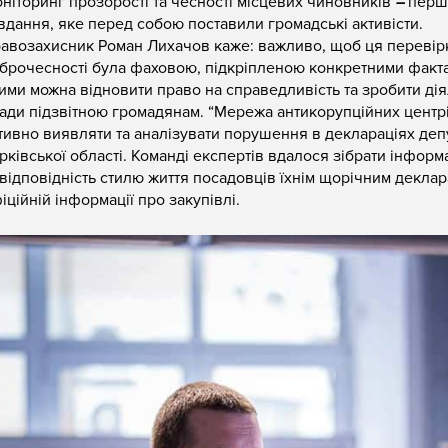
ніторинг прозорості та чесності місцевих чиновників
–
перш
вдання, яке перед собою поставили громадські активісти.
авозахисник Роман Лихачов каже: важливо, щоб ця перевір
брочесності була фаховою, підкріпленою конкретними факта
ими можна відновити право на справедливість та зробити дія
ади підзвітною громадянам. “Мережа антикорупційних центр
тивно виявляти та аналізувати порушення в деклараціях деп
рківської області. Команді експертів вдалося зібрати інформ
відповідність стилю життя посадовців їхнім щорічним деклар
іційній інформації про закупівлі.