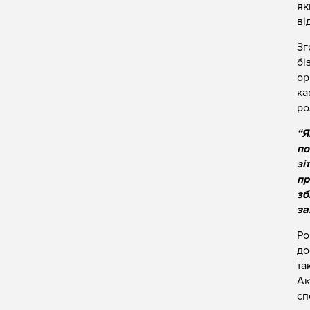
як
ві
Зг
бі
ор
ка
ро
“Я
по
зі
пр
зб
за
Ро
до
та
Ак
сп