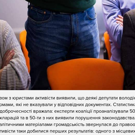
зом з юристами активісти виявили, що деякі депутати володі
рмами, які не вказували у відповідних документах. Статистик
доброчесності вражала: експерти коаліції проаналізували 5
кларацій та в 50-ти з них виявили порушення законодавства
алітичними матеріалами громадськість звернулася до правоо
тивісти таки добилися перших результатів: одного з місцевих