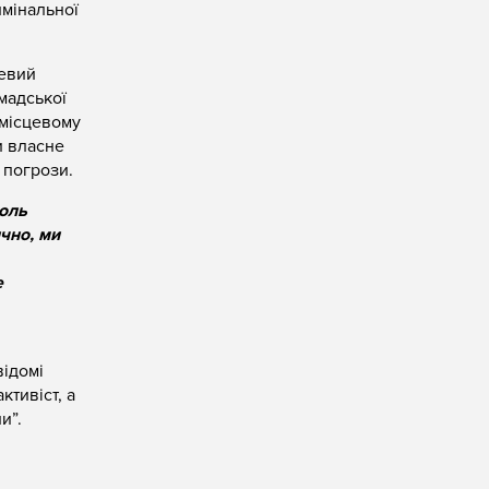
имінальної
цевий
мадської
 місцевому
и власне
 погрози.
голь
ично, ми
е
відомі
ктивіст, а
и”.