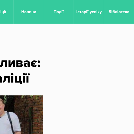
овне меню
іції
Новини
Події
Історії успіху
Бібліотека
пливає:
ліції