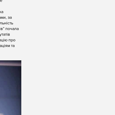
е
ка
ми, за
льність
ів” почала
утатів
ацію про
аціям та