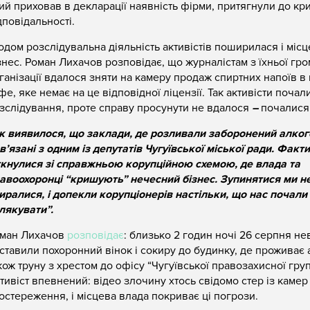
ий приховав в декларації наявність фірми, притягнули до кр
дповідальності.
одом розслідувальна діяльність активістів поширилася і міс
знес. Роман Лихачов розповідає, що журналістам з їхньої гро
ганізації вдалося зняти на камеру продаж спиртних напоїв в
фе, яке немає на це відповідної ліцензії. Так активісти почал
зслідування, проте справу просунути не вдалося
–
почалися
к виявилося, що заклади, де розливали заборонений алко
в’язані з одним із депутатів Чугуївської міської ради. Факт
ткнулися зі справжньою корупційною схемою, де влада та
авоохоронці “кришують” нечесний бізнес. Зупинятися ми н
иралися, і допекли корупціонерів настільки, що нас почали
лякувати”.
ман Лихачов
розповідає
: близько 2 годин ночі 26 серпня не
ставили похоронний вінок і сокиру до будинку, де проживає а
кож труну з хрестом до офісу “Чугуївської правозахисної груп
тивіст впевнений: відео злочину хтось свідомо стер із камер
остереження, і місцева влада покриває ці погрози.