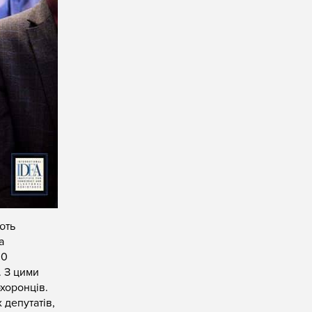
ють
а
00
. З цими
хоронців.
 депутатів,