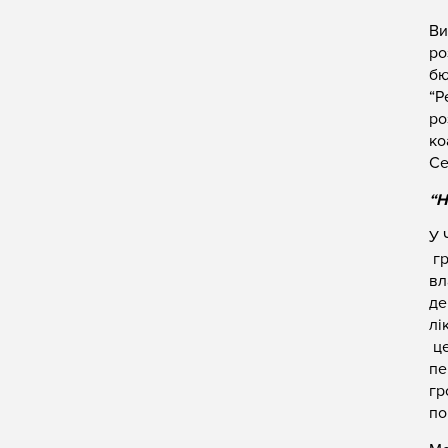
Ви
ро
бю
“Р
ро
ко
Се
“Н
У 
гр
вл
де
лі
це
пе
гр
по