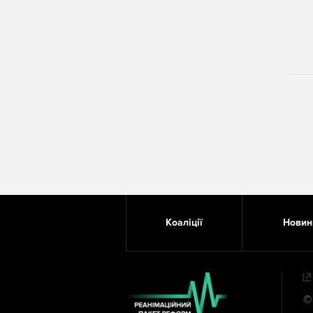
Додаткове меню в футе
Коаліції
Новин
©