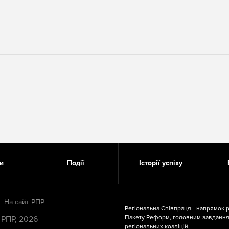
рі
и
Події
Історії успіху
На сайт РПР
Регіональна Співпраця - напрямок 
Пакету Реформ, головним завдання
 РПР, 2026
регіональних коаліцій.