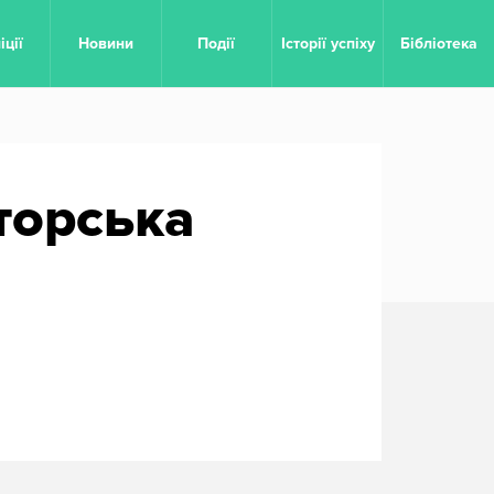
овне меню
іції
Новини
Події
Історії успіху
Бібліотека
торська