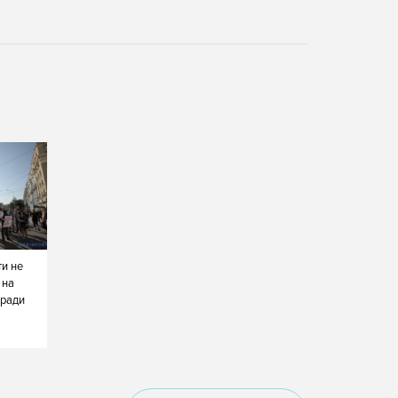
ти не
 на
 ради