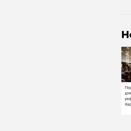
Н
24.10.2019
Пер
для
реф
Хар