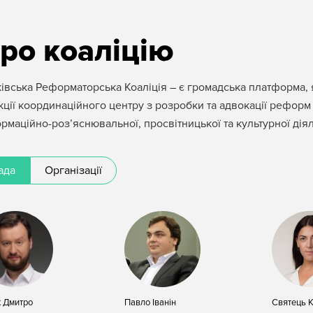
ро коаліцію
івська Реформаторська Коаліція – є громадська платформа, я
ції координаційного центру з розробки та адвокації рефор
рмаційно-роз’яснювальної, просвітницької та культурної діял
ада
Організації
х Дмитро
Павло Іванін
Святець 