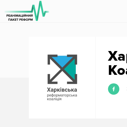
Регіональна
Співпраця
РПР
Ха
Ко