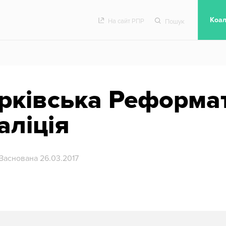
Гол
Коал
На сайт РПР
Пошук
рківська Реформа
аліція
Заснована 26.03.2017