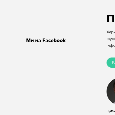
П
Харк
функ
Ми на Facebook
інфо
Р
Була