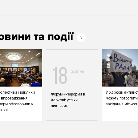
овини та події
3
06.06.2019
18
жовтня
спективи і виклики
У Харкові активіс
Форум «Реформи в
 впровадження
можуть потрапити
Харкові: успіхи і
орм обговорили у
засідання міської
виклики»
кові