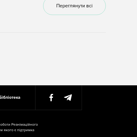
Переглянути всі
Бібліотека
роботи Реанімаційного
м якого є підтримка