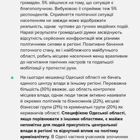
громадян. 5% зійшлися на тому, що ситуація є
благополучною. Вибуховою її сприймає теж 5%
респондентів. Сприйняття політичної ситуації
населенням не завжди може відображати
реальність, однак чутливе до гучних медійних подій.
Наразі результати громадської думки засвідчують
відсутність серйозних конфронтацій між різними
політичними силами в регіоні. Позитивне бачення
поточного стану, як і найближчого майбутнього
області, робить місцеве населення менш вразливим
до нагнітання панічних настроїв та подальшої
мобілізації у протестні рухи.
На сьогодні мешканці Одеської області не бачать
єдиного центру влади в їхньому регіоні. Переважна
більшість (30%) вважає, що область контролює
місцева влада, однак люди також активно називали
й окремих політиків та бізнесменів (22%), місцеві
бізнесові групи (21%) та кримінальні групи (20%) як
керманичів області.
Специфікою Одеської області,
якщо порівнювати з іншими областями, є майже
непомітна для людей присутність центральної
влади в регіоні та відчутний вплив на політику
криміналітету
. В Одесі частина учасників злочинних