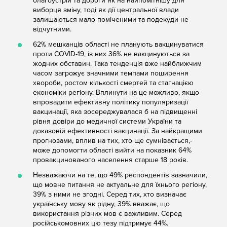
благоустрій та дороги як на найпомітнішу для
виборця зміну, тоді як дії центральної влади
залишаються мало поміченими та подекуди не
відчутними.
62% мешканців області не планують вакцинуватися
проти COVID-19, із них 36% не вакцинуються за
жодних обставин. Така тенденція вже найближчим
часом загрожує значними темпами поширення
хвороби, ростом кількості смертей та стагнацією
економіки регіону. Вплинути на це можливо, якщо
впровадити ефективну політику популяризації
вакцинації, яка зосереджувалася б на підвищенні
рівня довіри до медичної системи України та
доказовій ефективності вакцинації. За найкращими
прогнозами, вплив на тих, хто ще сумнівається,-
може допомогти області вийти на показник 64%
провакцинованого населення старше 18 років.
Незважаючи на те, що 49% респондентів зазначили,
що мовне питання не актуальне для їхнього регіону,
39% з ними не згодні. Серед тих, хто визначає
українську мову як рідну, 39% вважає, що
використання різних мов є важливим. Серед
російськомовних цю тезу підтримує 44%.