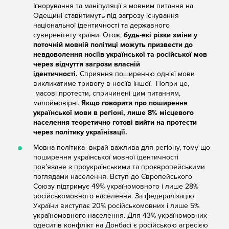
Ігнорування та маніпуляції з мовним питання на
Одещині ставитимуть під загрозу існування
національної ідентичності та державного
суверенітету країни. Отож,
будь-які різки зміни у
поточній мовній політиці можуть призвести до
невдоволення носіїв української та російської мов
через відчуття загрози власній
ідентичності.
Сприяння поширенню однієї мови
викликатиме тривогу в носіїв іншої. Попри це,
масові протести, спричинені цим питанням,
малоймовірні.
Якщо говорити про поширення
української мови в регіоні, лише 8% місцевого
населення теоретично готові вийти на протести
через політику українізації.
Мовна політика вкрай важлива для регіону, тому що
поширення української мовної ідентичності
пов’язане з проукраїнськими та проєвропейськими
поглядами населення. Вступ до Європейського
Союзу підтримує 49% україномовного і лише 28%
російськомовного населення. За федералізацію
України виступає 20% російськомовних і лише 5%
україномовного населення. Для 43% україномовних
одеситів конфлікт на Донбасі є російською агресією