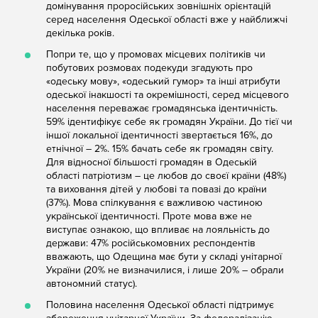
домінування проросійських зовнішніх орієнтацій
серед населення Одеської області вже у найближчі
декілька років.
Попри те, що у промовах місцевих політиків чи
побутових розмовах подекуди згадують про
«одеську мову», «одеський гумор» та інші атрибути
одеської інакшості та окремішності, серед місцевого
населення переважає громадянська ідентичність.
59% ідентифікує себе як громадян України. До тієї чи
іншої локальної ідентичності звертається 16%, до
етнічної – 2%. 15% бачать себе як громадян світу.
Для відносної більшості громадян в Одеській
області патріотизм – це любов до своєї країни (48%)
та виховання дітей у любові та повазі до країни
(37%). Мова спілкування є важливою частиною
української ідентичності. Проте мова вже не
виступає ознакою, що впливає на лояльність до
держави: 47% російськомовних респондентів
вважають, що Одещина має бути у складі унітарної
України (20% не визначилися, і лише 20% – обрали
автономний статус).
Половина населення Одеської області підтримує