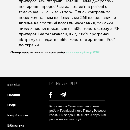
припадає 33% глядачів. Потенційними джерелами
поширення проросійських поглядів в регіоні є
телеканали «Наш» та «Інтер». Однак контроль за
порядком денним національних ЗМІ навряд значно
вплине на політичні погляди населення, оскільки
чимала частка прихильників військового союзу з РФ
припадає і на телеканали, які у своїх програмах
підтримують наратив військового вторгнення Росії
до України.
Повну версію аналітичного звіту
завантажуйте у PDF
Додаткове
На сайт РПР
Коаліції
меню в
футері
Новини
Події
Регіональна Співпраця - напрямок
роботи Реанімаційного Пакету Реформ,
Історії успіху
головним завданням якого є підтримка
регіональних коаліцій.
Бібліотека