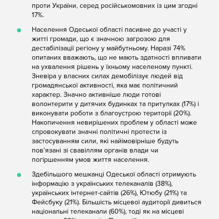
проти України, серед російськомовних із цим згодні
17%.
Населення Одеської області пасивне до участі у
житті громади, що є значною загрозою для
дестабілізації регіону у майбутньому. Наразі 74%
опитаних вважають, що не мають здатності впливати
на ухвалення рішень у їхньому населеному пункті.
Зневіра у власних силах демобілізує людей від
громадянської активності, яка має політичний
характер. Значно активніше люди готові
волонтерити у дитячих будинках та притулках (17%) і
виконувати роботи з благоустрою території (20%).
Накопичення невирішених проблем у області може
спровокувати значні політичні протести із
застосуванням сили, які найімовірніше будуть
пов’язані зі свавіллям органів влади чи
погіршенням умов життя населення.
Здебільшого мешканці Одеської області отримують
інформацію з українських телеканалів (38%),
українських інтернет-сайтів (26%), Ютюбу (21%) та
Фейсбуку (21%). Більшість місцевої аудиторії дивиться
національні телеканали (60%), тоді як на місцеві