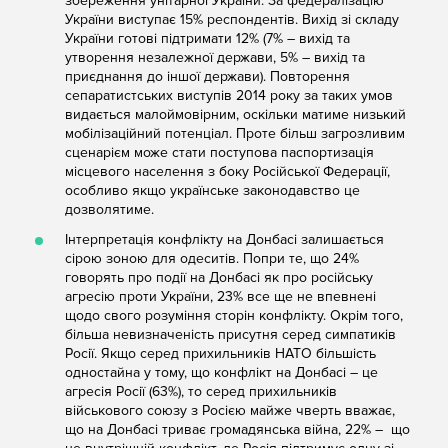
збереження унітарної України. За федералізацію
України виступає 15% респондентів. Вихід зі складу
України готові підтримати 12% (7% – вихід та
утворення незалежної держави, 5% – вихід та
приєднання до іншої держави). Повторення
сепаратистських виступів 2014 року за таких умов
видається малоймовірним, оскільки матиме низький
мобілізаційний потенціал. Проте більш загрозливим
сценарієм може стати поступова паспортизація
місцевого населення з боку Російської Федерації,
особливо якщо українське законодавство це
дозволятиме.
Інтерпретація конфлікту на Донбасі залишається
сірою зоною для одеситів. Попри те, що 24%
говорять про події на Донбасі як про російську
агресію проти України, 23% все ще не впевнені
щодо свого розуміння сторін конфлікту. Окрім того,
більша невизначеність присутня серед симпатиків
Росії. Якщо серед прихильників НАТО більшість
одностайна у тому, що конфлікт на Донбасі – це
агресія Росії (63%), то серед прихильників
військового союзу з Росією майже чверть вважає,
що на Донбасі триває громадянська війна, 22% – що