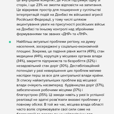
це внутрішній конфлікт, де Росія підтримує одну зі
сторін, і ще 23% не змогли відповісти на запитання.
Це відкриває простір для поширення у суспільстві
інтерпретацій подій на Донбасі як військової агресії
Російської Федерації, у тому числі шляхом
акцентування уваги на присутності російських військ
на Донбасі та їхньому контролі над збройними
формуваннями так званих «ДНР» та «ЛНР».
Найбільш актуальні проблеми регіону, на думку
населення, зосереджені у соціально-економічній
площині. Зокрема, це падіння рівня життя (49%), стан
медицини (44%), корупція у місцевих органах влади
(34%), закриття підприємств та безробіття (32%) і
незадовільний стан доріг (30%). Дестабілізаційний
потенціал у разі невирішення цих проблем матиме
наслідки перш за все для центральної влади країни.
Зі списку найактуальніших проблем від місцевої
влади очікують насамперед будівництва доріг (37%),
забезпечення робочими місцями (37%) і
благоустрою (35%). Ці заходи навіть у разі їх успішної
реалізації не здатні розв’язати вказані проблеми у
повному обсязі. В той же час, місцева влада області
часто воліє спрямовувати свої сили саме на