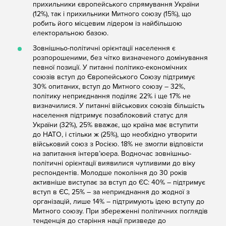
прихильники європейського спрямування України
(12%), так і прихильники Митного союзу (15%), що
робить його місцевим лідером із найбільшою
електоральною базою.
Зовнішньо-політичні орієнтації населення є
розпорошеними, без чітко визначеного домінування
певної позиції. У питанні політико-економічних
союзів вступ до Європейського Союзу підтримує
30% опитаних, вступ до Митного союзу – 32%,
політику неприєднання поділяє 22% і ще 17% не
визначилися. У питанні військових союзів більшість
населення підтримує позаблоковий статус для
України (32%), 25% вважає, що країна має вступити
до НАТО, і стільки ж (25%), що необхідно утворити
військовий союз з Росією. 18% не змогли відповісти
на запитання інтерв’юера. Водночас зовнішньо-
політичні орієнтації виявилися чутливими до віку
респондентів. Молодше покоління до 30 років
активніше виступає за вступ до ЄС: 40% – підтримує
вступ в ЄС, 25% – за неприєднання до жодної з
організацій, лише 14% – підтримують ідею вступу до
Митного союзу. При збереженні політичних поглядів
тенденція до старіння нації призведе до