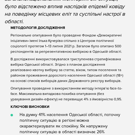
було відстежено вплив наслідків епідемії ковіду
на поведінку місцевих еліт та суспільні настрої в
області.
МЕТОДОЛОГІЯ ДОСЛІДЖЕННЯ
Регіональне опитування було проведене Фондом «Демократичні
ініціативи» імені Ілька Кучеріва спільно з Центром політичної
соціології протягом 1–13 липня 2021 р. Загалом було опитано 500
респондентів за репрезентативною вибіркою в Одеській області.
В дослідженні використовувалася триступенева стратифікована
вибірка Одеської області. Згідно з планом дослідження
реалізовано квотну вибірку за статтю, віком, типом поселення та
районом проживання дорослого населення Одеської області (18+)
на основі списків виборців даних Державного реєстру виборців.
Опитування проведене з використанням методу інтерв’ю face-to-
face. Максимальна випадкова похибка опитування (без
урахування дизайн-ефекту) не перевищує 4% з ймовірністю 0,95.
КЛЮЧОВІ ВИСНОВКИ
На думку 41% населення Одеської області, поточну
політичну ситуацію в регіоні можна
охарактеризувати як спокійну. Як напружену
політичну ситуацію в області визначає 26%