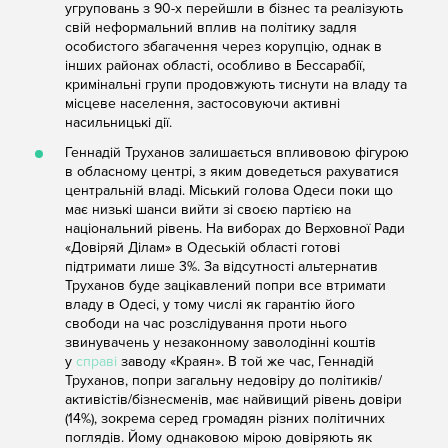
угруповань з 90-х перейшли в бізнес та реалізують
свій неформальний вплив на політику задля
особистого збагачення через корупцію, однак в
інших районах області, особливо в Бессарабії,
кримінальні групи продовжують тиснути на владу та
місцеве населення, застосовуючи активні
насильницькі дії.
Геннадій Труханов залишається впливовою фігурою
в обласному центрі, з яким доведеться рахуватися
центральній владі. Міський голова Одеси поки що
має низькі шанси вийти зі своєю партією на
національний рівень. На виборах до Верховної Ради
«Довіряй Ділам» в Одеській області готові
підтримати лише 3%. За відсутності альтернатив
Труханов буде зацікавлений попри все втримати
владу в Одесі, у тому числі як гарантію його
свободи на час розслідування проти нього
звинувачень у незаконному заволодінні коштів
у
справі
заводу «Краян». В той же час, Геннадій
Труханов, попри загальну недовіру до політиків/
активістів/бізнесменів, має найвищий рівень довіри
(14%), зокрема серед громадян різних політичних
поглядів. Йому однаковою мірою довіряють як