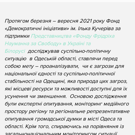
Протягом березня – вересня 2021 року Фонд
«Демократичні ініціативи» ім. Ілька Кучеріва за
підтримки
Представництва «Фонду Фрідріха
Науманна за Свободу» в Україні та
Білорусі
досліджував суспільно-політичну
ситуацію в Одеській області, ставлячи перед
собою мету – проаналізувати, чи є загрози для
національної єдності та суспільно-політичної
стабільності на Одещині, яка природа цих загроз,
які місцеві ресурси та можливості доступні для їх
усунення чи зменшення. Основою дослідження
були експертні опитування, моніторинг медійного
простору регіону та регіональне репрезентативне
опитування громадської думки в місті Одеса та
області. Крім того, спираючись на порівняння із
загальнонаціональним моніторингом ситуації,